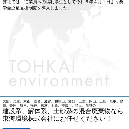
弊社では、従業員への福利厚生として令和６年４月１日より奨
学金返還支援制度を導入しました。
大阪、兵庫、京都、奈良、滋賀、和歌山、愛知、三重、岡山、広島、鳥取、島
根、静岡、岐阜、福井、東京、千葉、神奈川、埼玉、茨城の
建設系、解体系、土砂系の混合廃棄物なら
東海環境株式会社にお任せください！